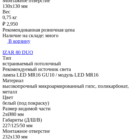
Монтажное отверстие
130x130 мм
Вес
0,75 кг
₽
2,950
Рекомендованная розничная цена
Наличие на складе:
много
В корзину
IZAR 80 DUO
Тип
встраиваемый потолочный
Рекомендуемый источник света
лампа LED MR16 GU10 / модуль LED MR16
Материал
высокопрочный микроармированный гипс, поликарбонат,
металл
Цвет
белый (под покраску)
Размер видимой части
2xØ80 мм
Габариты (Д/Ш/В)
227/125/50 мм
Монтажное отверстие
232x130 мм