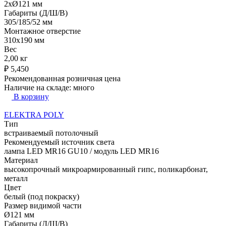
2xØ121 мм
Габариты (Д/Ш/В)
305/185/52 мм
Монтажное отверстие
310x190 мм
Вес
2,00 кг
₽
5,450
Рекомендованная розничная цена
Наличие на складе:
много
В корзину
ELEKTRA POLY
Тип
встраиваемый потолочный
Рекомендуемый источник света
лампа LED MR16 GU10 / модуль LED MR16
Материал
высокопрочный микроармированный гипс, поликарбонат,
металл
Цвет
белый (под покраску)
Размер видимой части
Ø121 мм
Габариты (Д/Ш/В)