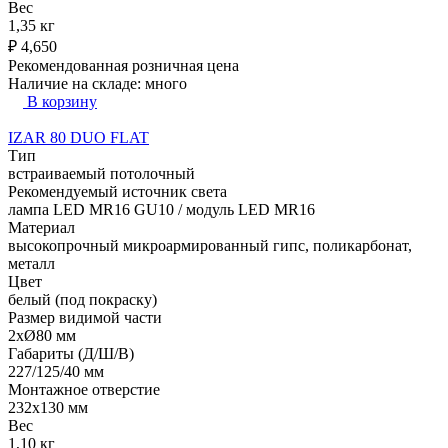
Вес
1,35 кг
₽
4,650
Рекомендованная розничная цена
Наличие на складе:
много
В корзину
IZAR 80 DUO FLAT
Тип
встраиваемый потолочный
Рекомендуемый источник света
лампа LED MR16 GU10 / модуль LED MR16
Материал
высокопрочный микроармированный гипс, поликарбонат,
металл
Цвет
белый (под покраску)
Размер видимой части
2xØ80 мм
Габариты (Д/Ш/В)
227/125/40 мм
Монтажное отверстие
232x130 мм
Вес
1,10 кг