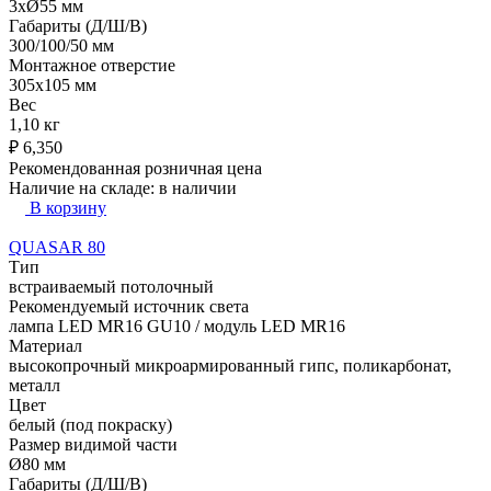
3xØ55 мм
Габариты (Д/Ш/В)
300/100/50 мм
Монтажное отверстие
305x105 мм
Вес
1,10 кг
₽
6,350
Рекомендованная розничная цена
Наличие на складе:
в наличии
В корзину
QUASAR 80
Тип
встраиваемый потолочный
Рекомендуемый источник света
лампа LED MR16 GU10 / модуль LED MR16
Материал
высокопрочный микроармированный гипс, поликарбонат,
металл
Цвет
белый (под покраску)
Размер видимой части
Ø80 мм
Габариты (Д/Ш/В)